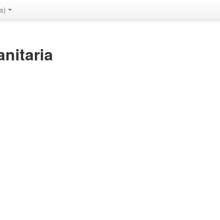
s)‎
anitaria