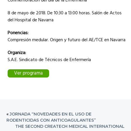
Conmemoración del día de la Enfermería
i
c
t
o
P
i
8 de mayo de 2018. De 10:30 a 13:00 horas. Salón de Actos
r
o
o
del Hospital de Navarra
f
e
n
s
Ponencias:
i
o
Compresión medular. Origen y futuro del AE/TCE en Navarra
n
a
l
d
Organiza:
e
N
S.A.E. Sindicato de Técnicos de Enfermería
a
v
a
r
Ver programa
r
a
-
E
S
T
N
A
«
JORNADA “NOVEDADES EN EL USO DE
RODENTICIDAS CON ANTICOAGULANTES”
THE SECOND CREATECH MEDICAL INTERNATIONAL