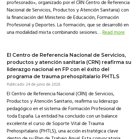
i
profesorado», organizado por el CRN Centro de Referencia
c
t
r
o
Nacional de Servicios, Productos y Atención Sanitaria) con
P
i
r
la financiación del Ministerio de Educación, Formación
o
o
f
Profesional y Deportes. La formación, que se desarrolló en
e
n
s
una modalidad mixta combinando sesiones…
Read more
i
o
n
a
l
d
El Centro de Referencia Nacional de Servicios,
e
N
productos y atención sanitaria (CRN) reafirma su
a
v
liderazgo nacional en FP con el éxito del
a
r
programa de trauma prehospitalario PHTLS
r
a
Publicado: 24 de junio de 2026
-
E
El Centro de Referencia Nacional (CRN) de Servicios,
S
T
Productos y Atención Sanitario, reafirma su liderazgo
N
A
pedagógico en el sistema de Formación Profesional de
toda España. La entidad ha concluido con un balance
excelente el curso de Soporte Vital de Trauma
Prehospitalario (PHTLS), una acción estratégica clave
dentro de su Plan de Trabajo Anual. Esta convocatoria…