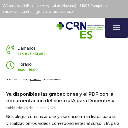
S
S
S
S
C/Irunlarrea 3 (Recinto Hospital de Navarra) - 31008 Pamplona I
k
k
k
k
crn.escuelasanitaria@educacion.navarra.es
i
i
i
i
p
p
p
p
Menu
t
t
t
t
o
o
o
o
p
m
p
f
Llámanos
C
r
a
r
o
CENTRO DE REFERENCIA NACIONAL ESCUELA
R
+34 848 431 060
Actualidad
N
i
i
i
o
E
s
Horario
m
n
m
t
c
u
8:00 – 19:00
a
c
a
e
e
l
r
o
r
r
You are here:
Home
/
Actualidad
a
S
y
n
y
a
n
n
t
s
Ya disponibles las grabaciones y el PDF con la
i
t
a
e
i
documentación del curso «IA para Docentes»
a
r
v
n
d
Publicado: 26 de junio de 2026
i
a
i
t
e
T
Nos alegra comunicar que ya se encuentran listos para su
é
g
b
c
visualización los vídeos correspondientes al curso: «IA para
n
a
a