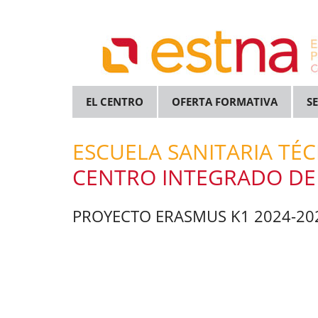
Skip
Saltar
Skip
Skip
to
al
to
to
main
menú
primary
footer
content
secundario
sidebar
EL CENTRO
OFERTA FORMATIVA
S
ESCUELA SANITARIA TÉ
CENTRO INTEGRADO DE
PROYECTO ERASMUS K1 2024-20