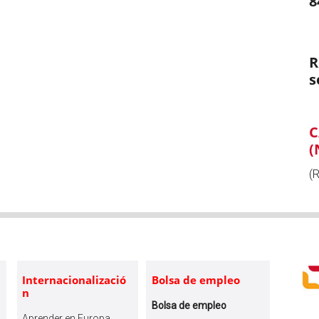
8
R
s
C
(
(
Internacionalizació
Bolsa de empleo
n
Bolsa de empleo
Aprender en Europa