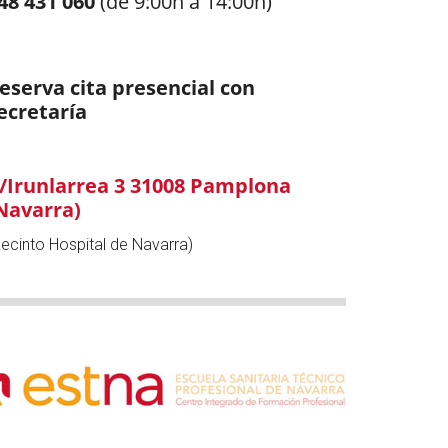
48 431 060
(de 9:00h a 14:00h)
eserva cita presencial con
ecretaría
/Irunlarrea 3 31008 Pamplona
Navarra)
Recinto Hospital de Navarra)