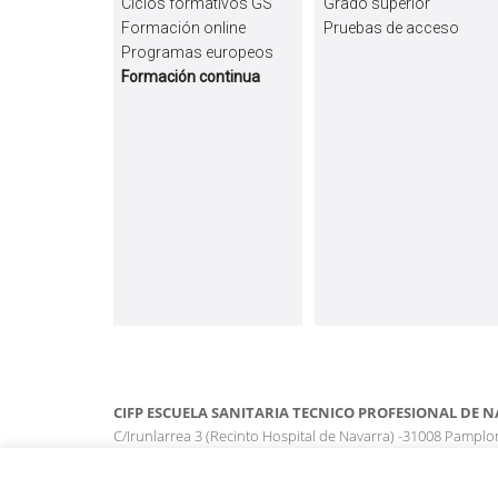
Ciclos formativos GS
Grado superior
Formación online
Pruebas de acceso
Programas europeos
Formación continua
CIFP ESCUELA SANITARIA TECNICO PROFESIONAL DE N
C/Irunlarrea 3 (Recinto Hospital de Navarra) -31008 Pampl
escuela.sanitaria@educacion.navarra.es. 848 431060
Politica de Privacidad