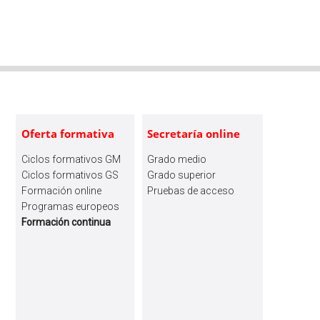
Primary
DEL
Sidebar
CICLO
FORMATIVO
SUPERIOR
EN
QUÍMICA
Footer
Y
Oferta formativa
Secretaría online
SALUD
Ciclos formativos GM
Grado medio
AMBIENTAL
Ciclos formativos GS
Grado superior
DETECTAN
Formación online
Pruebas de acceso
LA
Programas europeos
PRESENCIA
Formación continua
DEL
MOSQUITO
TIGRE
EN
PAMPLONA