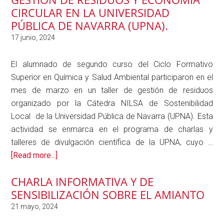
CIRCULAR EN LA UNIVERSIDAD
proyecto
PÚBLICA DE NAVARRA (UPNA).
TEAMIT+,
de
UPNA
El alumnado de segundo curso del Ciclo Formativo
Superior en Química y Salud Ambiental participaron en el
mes de marzo en un taller de gestión de residuos
organizado por la Cátedra NILSA de Sostenibilidad
Local de la Universidad Pública de Navarra (UPNA). Esta
actividad se enmarca en el programa de charlas y
talleres de divulgación científica de la UPNA, cuyo …
about
[Read more...]
Estudiantes
CHARLA INFORMATIVA Y DE
del
SENSIBILIZACIÓN SOBRE EL AMIANTO
Ciclo
Superior
en