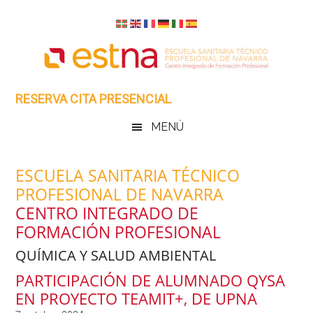
Skip
Saltar
Skip
Skip
to
al
to
to
main
menú
primary
footer
content
secundario
sidebar
RESERVA CITA PRESENCIAL
MENÚ
ESCUELA SANITARIA TÉCNICO
PROFESIONAL DE NAVARRA
CENTRO INTEGRADO DE
FORMACIÓN PROFESIONAL
QUÍMICA Y SALUD AMBIENTAL
PARTICIPACIÓN DE ALUMNADO QYSA
EN PROYECTO TEAMIT+, DE UPNA