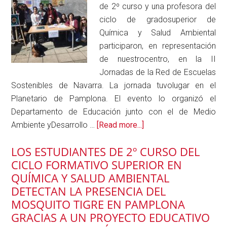
Universidad
el
de 2º curso y una profesora del
Pública
Amianto
ciclo de gradosuperior de
de
Química y Salud Ambiental
Navarra
participaron, en representación
(UPNA).
de nuestrocentro, en la II
Jornadas de la Red de Escuelas
Sostenibles de Navarra. La jornada tuvolugar en el
Planetario de Pamplona. El evento lo organizó el
Departamento de Educación junto con el de Medio
about
Ambiente yDesarrollo …
[Read more...]
La
LOS ESTUDIANTES DE 2º CURSO DEL
ESTNA
CICLO FORMATIVO SUPERIOR EN
participa
QUÍMICA Y SALUD AMBIENTAL
en
DETECTAN LA PRESENCIA DEL
las
MOSQUITO TIGRE EN PAMPLONA
II
GRACIAS A UN PROYECTO EDUCATIVO
Jornadas