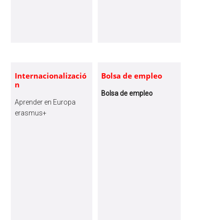
GRACIAS
A
UN
PROYECTO
EDUCATIVO
Y
Internacionalizació
Bolsa de empleo
n
DE
Bolsa de empleo
INVESTIGACIÓN
Aprender en Europa
EN
erasmus+
EL
MARCO
DE
LA
PLATAFORMA
DE
CIENCIA
CIUDADANA