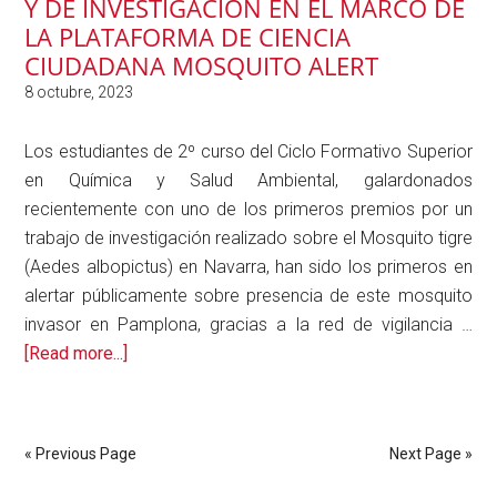
Y DE INVESTIGACIÓN EN EL MARCO DE
de
LA PLATAFORMA DE CIENCIA
Escuelas
CIUDADANA MOSQUITO ALERT
Sostenibles
Los estudiantes de 2º curso del Ciclo Formativo Superior
en Química y Salud Ambiental, galardonados
recientemente con uno de los primeros premios por un
trabajo de investigación realizado sobre el Mosquito tigre
(Aedes albopictus) en Navarra, han sido los primeros en
alertar públicamente sobre presencia de este mosquito
invasor en Pamplona, gracias a la red de vigilancia …
about
[Read more...]
LOS
ESTUDIANTES
DE
« Previous Page
Next Page »
2º
CURSO