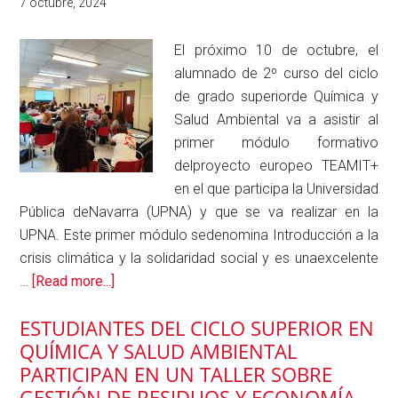
El próximo 10 de octubre, el
alumnado de 2º curso del ciclo
de grado superiorde Química y
Salud Ambiental va a asistir al
primer módulo formativo
delproyecto europeo TEAMIT+
en el que participa la Universidad
Pública deNavarra (UPNA) y que se va realizar en la
UPNA. Este primer módulo sedenomina Introducción a la
crisis climática y la solidaridad social y es unaexcelente
about
…
[Read more...]
Participación
ESTUDIANTES DEL CICLO SUPERIOR EN
de
QUÍMICA Y SALUD AMBIENTAL
alumnado
PARTICIPAN EN UN TALLER SOBRE
QySA
GESTIÓN DE RESIDUOS Y ECONOMÍA
en