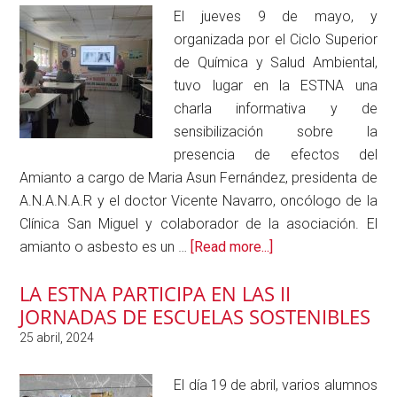
Química
El jueves 9 de mayo, y
y
organizada por el Ciclo Superior
Salud
de Química y Salud Ambiental,
Ambiental
tuvo lugar en la ESTNA una
participan
charla informativa y de
en
sensibilización sobre la
un
presencia de efectos del
taller
Amianto a cargo de Maria Asun Fernández, presidenta de
sobre
A.N.A.N.A.R y el doctor Vicente Navarro, oncólogo de la
gestión
Clínica San Miguel y colaborador de la asociación. El
de
about
amianto o asbesto es un …
[Read more...]
residuos
Charla
LA ESTNA PARTICIPA EN LAS II
y
informativa
JORNADAS DE ESCUELAS SOSTENIBLES
economía
y
circular
de
en
sensibilización
la
sobre
El día 19 de abril, varios alumnos