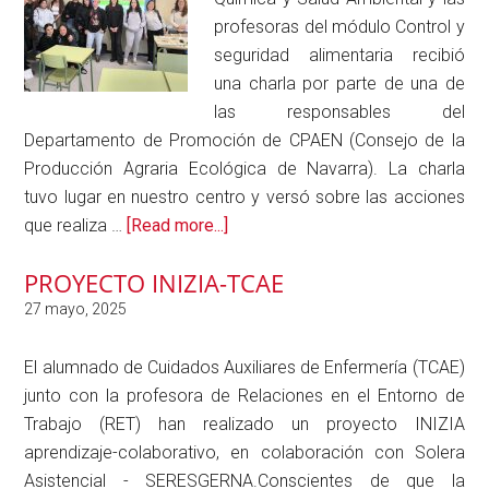
profesoras del módulo Control y
seguridad alimentaria recibió
una charla por parte de una de
las responsables del
Departamento de Promoción de CPAEN (Consejo de la
Producción Agraria Ecológica de Navarra). La charla
tuvo lugar en nuestro centro y versó sobre las acciones
about
que realiza …
[Read more...]
CEPAEN
PROYECTO INIZIA-TCAE
HA
IMPARTIDO
UNA
CHARLA
El alumnado de Cuidados Auxiliares de Enfermería (TCAE)
SOBRE
junto con la profesora de Relaciones en el Entorno de
PRODUCCIÓN
Trabajo (RET) han realizado un proyecto INIZIA
ECOLÓGICA
aprendizaje-colaborativo, en colaboración con Solera
AL
Asistencial - SERESGERNA.Conscientes de que la