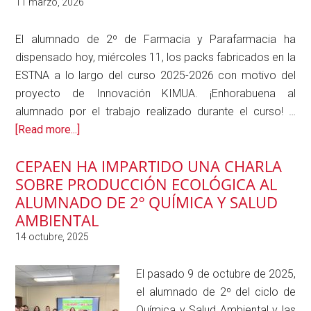
El alumnado de 2º de Farmacia y Parafarmacia ha
dispensado hoy, miércoles 11, los packs fabricados en la
ESTNA a lo largo del curso 2025-2026 con motivo del
proyecto de Innovación KIMUA. ¡Enhorabuena al
alumnado por el trabajo realizado durante el curso! …
about
[Read more...]
Proyecto
CEPAEN HA IMPARTIDO UNA CHARLA
Kimua
SOBRE PRODUCCIÓN ECOLÓGICA AL
2º
ALUMNADO DE 2º QUÍMICA Y SALUD
de
AMBIENTAL
Farmacia
y
parafarmacia
El pasado 9 de octubre de 2025,
el alumnado de 2º del ciclo de
Química y Salud Ambiental y las