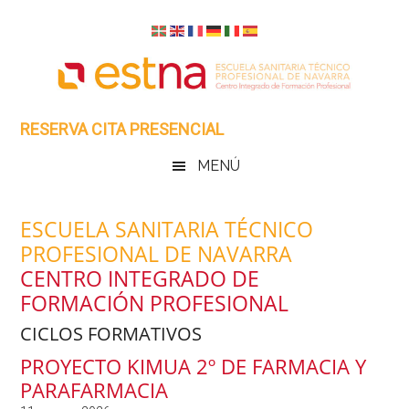
Skip
Saltar
Skip
Skip
to
al
to
to
main
menú
primary
footer
content
secundario
sidebar
RESERVA CITA PRESENCIAL
MENÚ
ESCUELA SANITARIA TÉCNICO
PROFESIONAL DE NAVARRA
CENTRO INTEGRADO DE
FORMACIÓN PROFESIONAL
CICLOS FORMATIVOS
PROYECTO KIMUA 2º DE FARMACIA Y
PARAFARMACIA