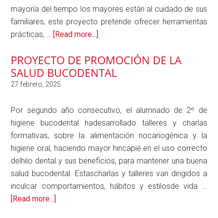
ALUMNADO
mayoría del tiempo los mayores están al cuidado de sus
DE
familiares, este proyecto pretende ofrecer herramientas
about
2º
prácticas, …
[Read more...]
PROYECTO
QUÍMICA
PROYECTO DE PROMOCIÓN DE LA
INIZIA-
Y
SALUD BUCODENTAL
TCAE
SALUD
AMBIENTAL
Por segundo año consecutivo, el alumnado de 2º de
higiene bucodental hadesarrollado talleres y charlas
formativas, sobre la alimentación nocariogénica y la
higiene oral, haciendo mayor hincapié en el uso correcto
delhilo dental y sus beneficios, para mantener una buena
salud bucodental. Estascharlas y talleres van dirigidos a
inculcar comportamientos, hábitos y estilosde vida …
about
[Read more...]
Proyecto