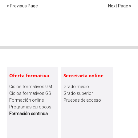
alumnado
« Previous Page
Next Page »
QySA
en
Primary
proyecto
Sidebar
TEAMIT+,
de
UPNA
Footer
Oferta formativa
Secretaría online
Ciclos formativos GM
Grado medio
Ciclos formativos GS
Grado superior
Formación online
Pruebas de acceso
Programas europeos
Formación continua