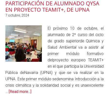
PARTICIPACIÓN DE ALUMNADO QYSA
de
EN PROYECTO TEAMIT+, DE UPNA
promoción
de
la
Salud
El próximo 10 de octubre, el
Bucodental
alumnado de 2º curso del ciclo
de grado superiorde Química y
Salud Ambiental va a asistir al
primer módulo formativo
delproyecto europeo TEAMIT+
en el que participa la Universidad
Pública deNavarra (UPNA) y que se va realizar en la
UPNA. Este primer módulo sedenomina Introducción a la
crisis climática y la solidaridad social y es unaexcelente
about
…
[Read more...]
Participación
de