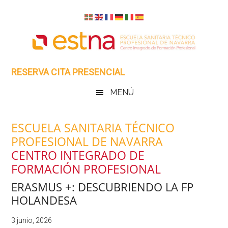
Skip
Saltar
Skip
Skip
to
al
to
to
main
menú
primary
footer
content
secundario
sidebar
RESERVA CITA PRESENCIAL
MENÚ
ESCUELA SANITARIA TÉCNICO
PROFESIONAL DE NAVARRA
CENTRO INTEGRADO DE
FORMACIÓN PROFESIONAL
ERASMUS +: DESCUBRIENDO LA FP
HOLANDESA