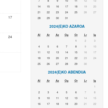
7
8
9
10
11
12
13
14
15
16
17
18
19
20
21
22
23
24
25
26
27
17
28
29
30
31
2024(E)KO AZAROA
Al
Ar
Az
Og
Or
Lr
Ig
24
1
2
3
4
5
6
7
8
9
10
11
12
13
14
15
16
17
18
19
20
21
22
23
24
25
26
27
28
29
30
2024(E)KO ABENDUA
Al
Ar
Az
Og
Or
Lr
Ig
1
2
3
4
5
6
7
8
9
10
11
12
13
14
15
16
17
18
19
20
21
22