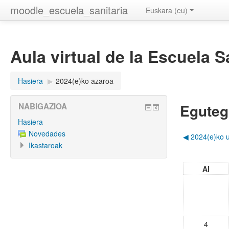
moodle_escuela_sanitaria
Euskara ‎(eu)‎
Aula virtual de la Escuela S
Hasiera
▶︎
2024(e)ko azaroa
Eguteg
NABIGAZIOA
Hasiera
Novedades
◀︎
2024(e)ko u
Ikastaroak
Al
4