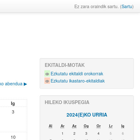
Ez zara oraindik sartu. (
Sartu
)
EKITALDI-MOTAK
Ezkutatu ekitaldi orokorrak
Ezkutatu ikastaro-ekitaldiak
ko abendua
▶︎
HILEKO IKUSPEGIA
Ig
3
2024(E)KO URRIA
Al
Ar
Az
Og
Or
Lr
Ig
1
2
3
4
5
6
10