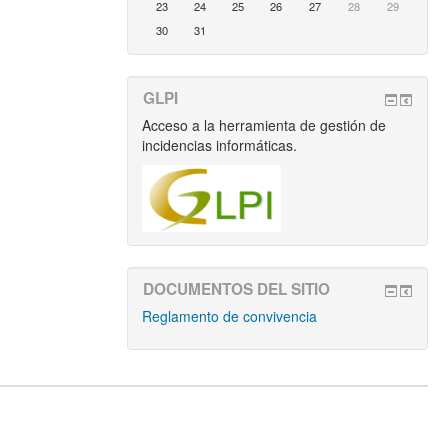
23
24
25
26
27
28
29
30
31
GLPI
Acceso a la herramienta de gestión de
incidencias informáticas.
DOCUMENTOS DEL SITIO
Reglamento de convivencia