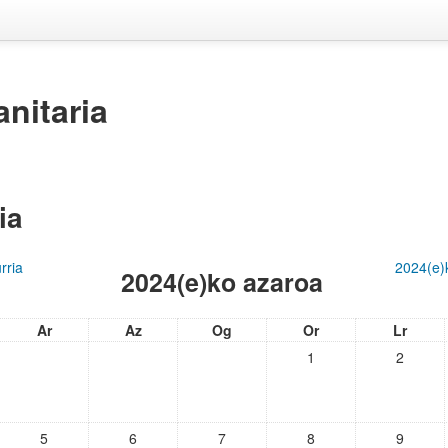
anitaria
ia
rria
2024(e)
2024(e)ko azaroa
Ar
Az
Og
Or
Lr
1
2
5
6
7
8
9